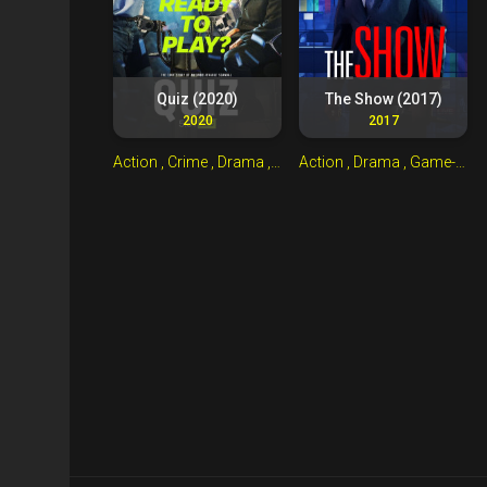
Quiz (2020)
The Show (2017)
2020
2017
Action
, Crime
, Drama
, Game-Show
Action
, Drama
, History
, Game-Show