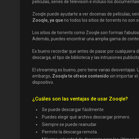
películas, series de televisión e incluso los document
Zooqle puede ayudarte a ver docenas de películas, serie
Zooqle, ya que
no todos los sitios de torrents no son 
Los sitios de torrents como Zooqle son formas fabulo
Además, puedes encontrar una amplia gama de conten
Es bueno recordar que antes de pasar por cualquiera de 
descarga, el tipo de biblioteca y las intrusiones publicita
El streaming es bueno, pero tiene varias desventajas. U
embargo,
Zooqle te ofrece contenido
sin importar el
dispositivo.
¿Cuáles son las ventajas de usar Zooqle?
Se puede descargar fácilmente.
Puedes elegir qué archivo descargar primero.
Siempre se puede reanudar.
Permite la descarga remota.