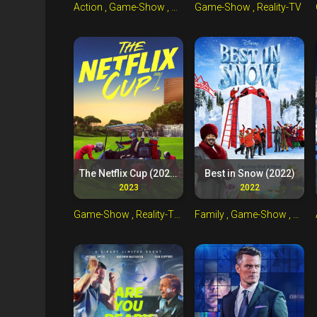
Action
, Game-Show
, Reality-TV
Game-Show
, Sport
, Reality-TV
The Netflix Cup (2023)
Best in Snow (2022)
2023
2022
Game-Show
, Reality-TV
, Sport
Family
, Game-Show
, Reality-TV