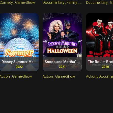
Comedy
, Game-Show
Documentary
, Family
, Game-Show
Documentary
, Music
, G
Disney Summer Magic Quest (2022)
Snoop and Martha's Very Tasty Halloween (2021)
2022
2021
2020
Action
, Game-Show
Action
, Game-Show
Action
, Docume