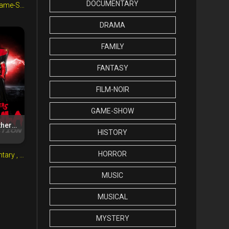
DOCUMENTARY
ame-Show
, Musical
, Sport
, Reality-TV
, Sport
DRAMA
FAMILY
FANTASY
FILM-NOIR
GAME-SHOW
The Boulet Brothers' Dragula: Resurrection (2020)
HISTORY
HORROR
ntary
, Game-Show
, Horror
, Reality-TV
MUSIC
MUSICAL
MYSTERY